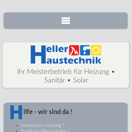
Scheitholz
Sanitär & Bad
Solartechnik
Ihr Meisterbetrieb für Heizung •
Kontakt
Sanitär • Solar
ilfe - wir sind da !
Streikt Ihre Heizung ?
Tropft Ihr Wasserhahn ?